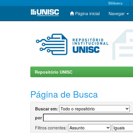
|
Biblioteca
Página inicial
Navegar
Skip
navigation
Repositório UNISC
Página de Busca
Buscar em:
por
Filtros correntes: