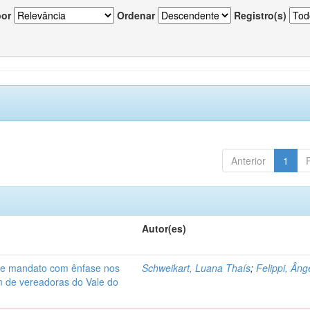
por
Ordenar
Registro(s)
Anterior
1
Autor(es)
de mandato com ênfase nos
Schweikart, Luana Thaís
;
Felippi, Âng
am de vereadoras do Vale do