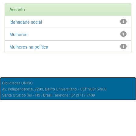
Assunto
Identidade social
1
Mulheres
1
Mulheres na política
1
Bibliotecas UNISC
Av. Independência, 2293, Bairro Universitário - CEP 96815-900
Santa Cruz do Sul - RS / Brasil. Telefone: (51)3717.7409