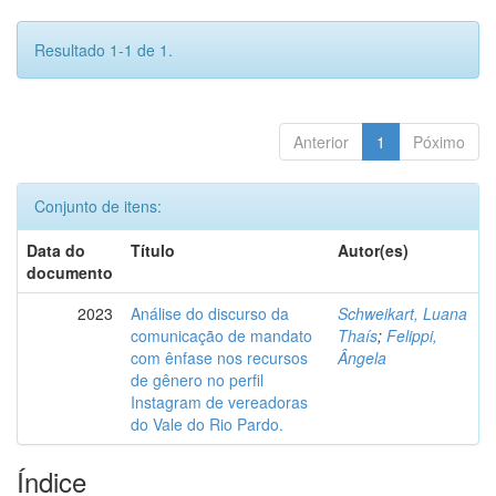
Resultado 1-1 de 1.
Anterior
1
Póximo
Conjunto de itens:
Data do
Título
Autor(es)
documento
2023
Análise do discurso da
Schweikart, Luana
comunicação de mandato
Thaís
;
Felippi,
com ênfase nos recursos
Ângela
de gênero no perfil
Instagram de vereadoras
do Vale do Rio Pardo.
Índice