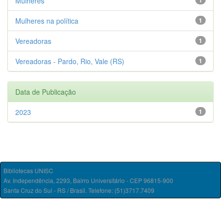
Mulheres
1
Mulheres na política
1
Vereadoras
1
Vereadoras - Pardo, Rio, Vale (RS)
1
Data de Publicação
2023
1
Bibliotecas UNISC
Av. Independência, 2293, Bairro Universitário - CEP 96815-900
Santa Cruz do Sul - RS / Brasil. Telefone: (51)3717.7409