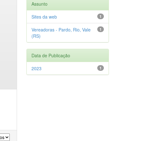
Assunto
Sites da web
1
Vereadoras - Pardo, Rio, Vale
1
(RS)
Data de Publicação
2023
1