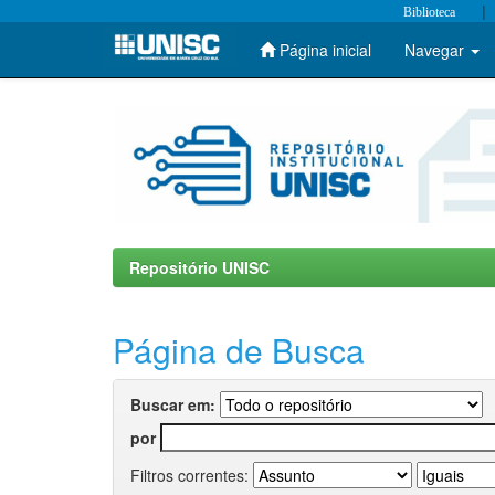
|
Biblioteca
Página inicial
Navegar
Skip
navigation
Repositório UNISC
Página de Busca
Buscar em:
por
Filtros correntes: