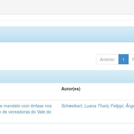
Anterior
1
Autor(es)
de mandato com ênfase nos
Schweikart, Luana Thaís
;
Felippi, Âng
am de vereadoras do Vale do