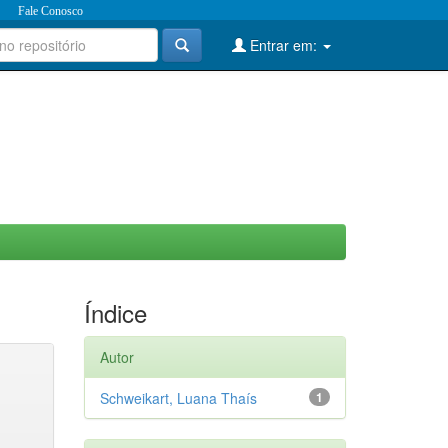
Fale Conosco
Entrar em:
Índice
Autor
Schweikart, Luana Thaís
1