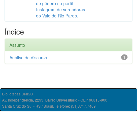
de gênero no perfil
Instagram de vereadoras
do Vale do Rio Pardo.
Índice
Assunto
Análise do discurso
1
Bibliotecas UNISC
Av. Independência, 2293, Bairro Universitário - CEP 96815-900
Santa Cruz do Sul - RS / Brasil. Telefone: (51)3717.7409