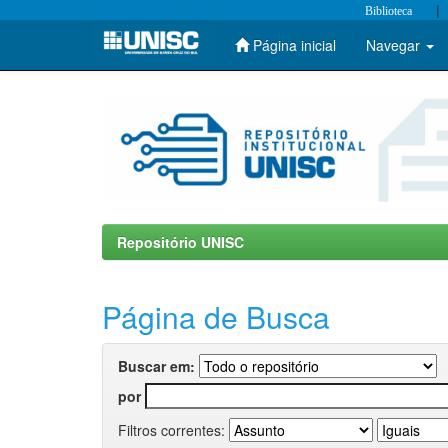
|
Biblioteca
Página inicial
Navegar
Skip
navigation
Repositório UNISC
Página de Busca
Buscar em:
por
Filtros correntes: