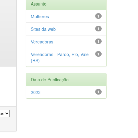
Assunto
Mulheres
1
Sites da web
1
Vereadoras
1
Vereadoras - Pardo, Rio, Vale
1
(RS)
Data de Publicação
2023
1