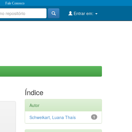
Fale Conosco
Entrar em:
Índice
Autor
Schweikart, Luana Thaís
1