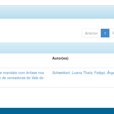
Anterior
1
Autor(es)
de mandato com ênfase nos
Schweikart, Luana Thaís
;
Felippi, Âng
am de vereadoras do Vale do