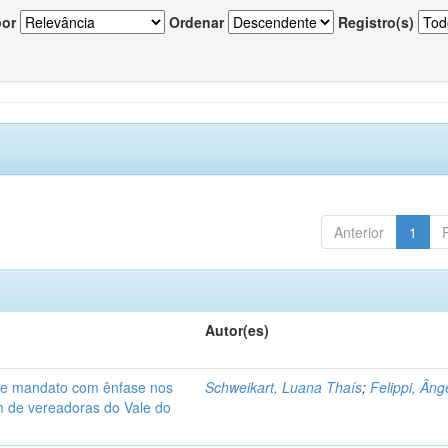
por
Ordenar
Registro(s)
Anterior
1
Autor(es)
de mandato com ênfase nos
Schweikart, Luana Thaís
;
Felippi, Âng
am de vereadoras do Vale do