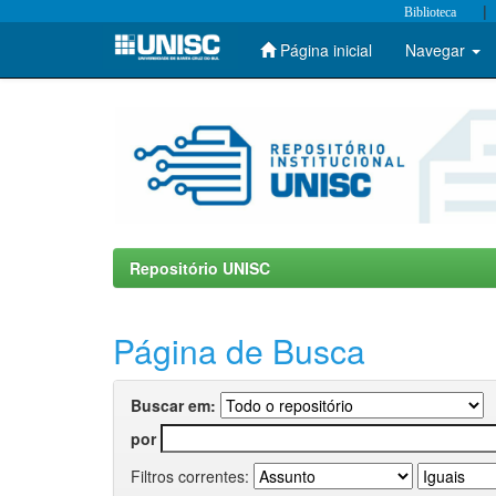
|
Biblioteca
Página inicial
Navegar
Skip
navigation
Repositório UNISC
Página de Busca
Buscar em:
por
Filtros correntes: