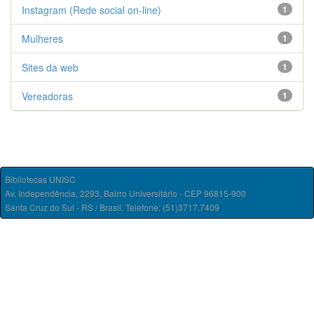
Instagram (Rede social on-line)
1
Mulheres
1
Sites da web
1
Vereadoras
1
Bibliotecas UNISC
Av. Independência, 2293, Bairro Universitário - CEP 96815-900
Santa Cruz do Sul - RS / Brasil. Telefone: (51)3717.7409