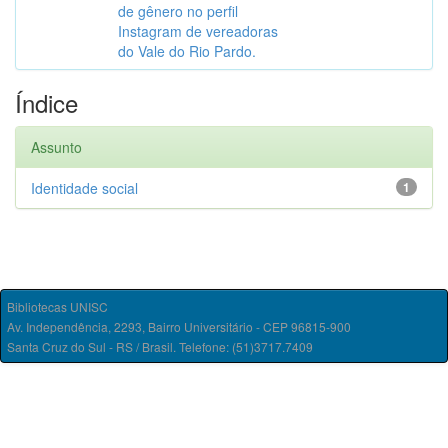
de gênero no perfil
Instagram de vereadoras
do Vale do Rio Pardo.
Índice
Assunto
Identidade social
1
Bibliotecas UNISC
Av. Independência, 2293, Bairro Universitário - CEP 96815-900
Santa Cruz do Sul - RS / Brasil. Telefone: (51)3717.7409