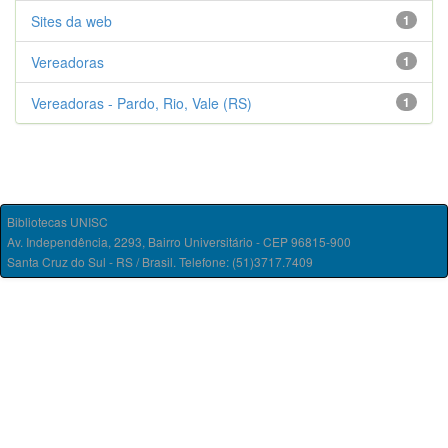
Sites da web
1
Vereadoras
1
Vereadoras - Pardo, Rio, Vale (RS)
1
Bibliotecas UNISC
Av. Independência, 2293, Bairro Universitário - CEP 96815-900
Santa Cruz do Sul - RS / Brasil. Telefone: (51)3717.7409