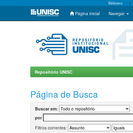
|
Biblioteca
Página inicial
Navegar
Skip
navigation
Repositório UNISC
Página de Busca
Buscar em:
por
Filtros correntes: