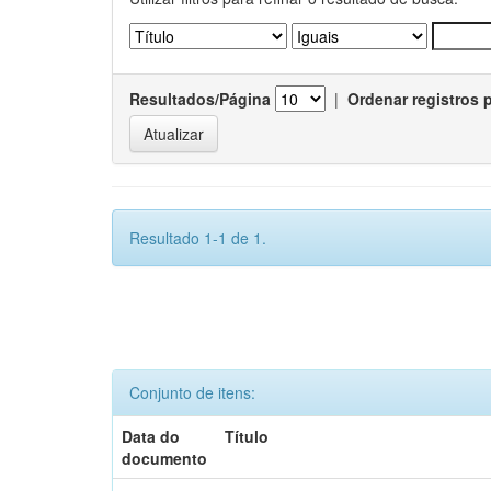
Resultados/Página
|
Ordenar registros 
Resultado 1-1 de 1.
Conjunto de itens:
Data do
Título
documento