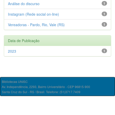
Análise do discurso
1
Instagram (Rede social on-line)
1
Vereadoras - Pardo, Rio, Vale (RS)
1
Data de Publicação
2023
1
Bibliotecas UNISC
Av. Independência, 2293, Bairro Universitário - CEP 96815-900
Santa Cruz do Sul - RS / Brasil. Telefone: (51)3717.7409