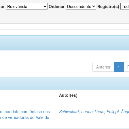
por
Ordenar
Registro(s)
Anterior
1
Autor(es)
de mandato com ênfase nos
Schweikart, Luana Thaís
;
Felippi, Âng
am de vereadoras do Vale do