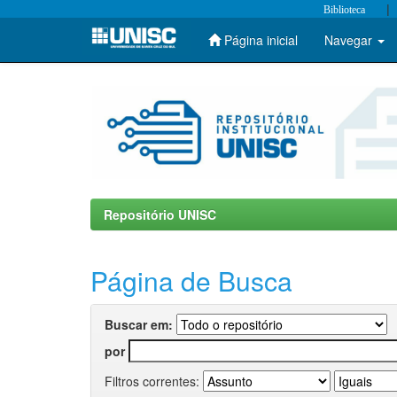
|
Biblioteca
Página inicial
Navegar
Skip
navigation
Repositório UNISC
Página de Busca
Buscar em:
por
Filtros correntes: