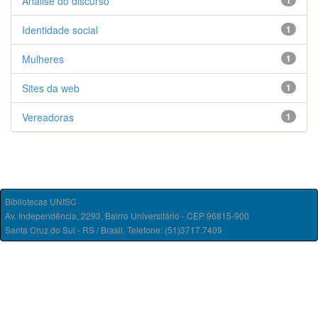
Análise do discurso
1
Identidade social
1
Mulheres
1
Sites da web
1
Vereadoras
1
Bibliotecas UNISC
Av. Independência, 2293, Bairro Universitário - CEP 96815-900
Santa Cruz do Sul - RS / Brasil. Telefone: (51)3717.7409