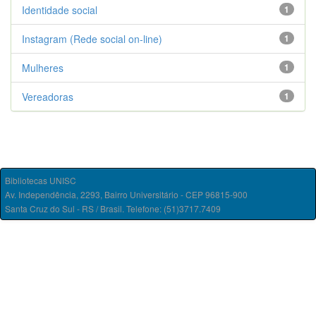
Identidade social
1
Instagram (Rede social on-line)
1
Mulheres
1
Vereadoras
1
Bibliotecas UNISC
Av. Independência, 2293, Bairro Universitário - CEP 96815-900
Santa Cruz do Sul - RS / Brasil. Telefone: (51)3717.7409