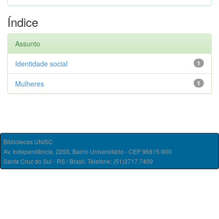
Índice
Assunto
Identidade social
1
Mulheres
1
Bibliotecas UNISC
Av. Independência, 2293, Bairro Universitário - CEP 96815-900
Santa Cruz do Sul - RS / Brasil. Telefone: (51)3717.7409