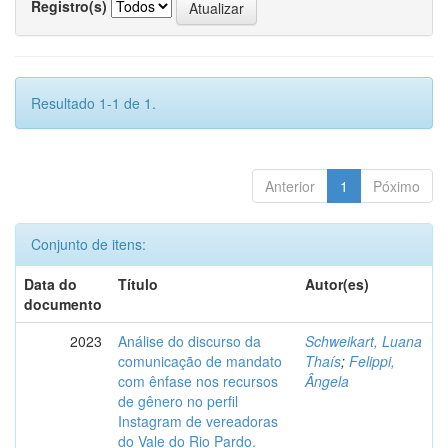
Registro(s)
Resultado 1-1 de 1.
Anterior
1
Póximo
Conjunto de itens:
Data do
Título
Autor(es)
documento
2023
Análise do discurso da
Schweikart, Luana
comunicação de mandato
Thaís
;
Felippi,
com ênfase nos recursos
Ângela
de gênero no perfil
Instagram de vereadoras
do Vale do Rio Pardo.