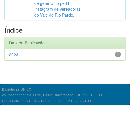
de gênero no perfil
Instagram de vereadoras
do Vale do Rio Pardo.
Índice
Data de Publicação
2023
1
Bibliotecas UNISC
Av. Independência, 2293, Bairro Universitário - CEP 96815-900
Santa Cruz do Sul - RS / Brasil. Telefone: (51)3717.7409