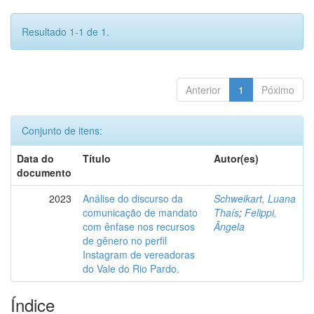
Resultado 1-1 de 1.
Anterior
1
Póximo
Conjunto de itens:
Data do
Título
Autor(es)
documento
2023
Análise do discurso da
Schweikart, Luana
comunicação de mandato
Thaís
;
Felippi,
com ênfase nos recursos
Ângela
de gênero no perfil
Instagram de vereadoras
do Vale do Rio Pardo.
Índice