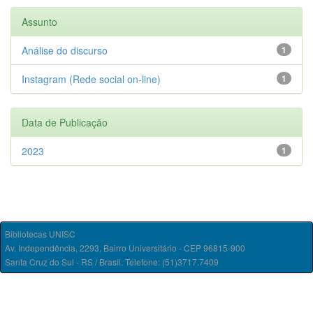
Assunto
Análise do discurso
1
Instagram (Rede social on-line)
1
Data de Publicação
2023
1
Bibliotecas UNISC
Av. Independência, 2293, Bairro Universitário - CEP 96815-900
Santa Cruz do Sul - RS / Brasil. Telefone: (51)3717.7409