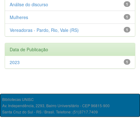
Análise do discurso
1
Mulheres
1
Vereadoras - Pardo, Rio, Vale (RS)
1
Data de Publicação
2023
1
Bibliotecas UNISC
Av. Independência, 2293, Bairro Universitário - CEP 96815-900
Santa Cruz do Sul - RS / Brasil. Telefone: (51)3717.7409