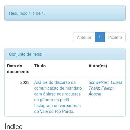
Resultado 1-1 de 1.
Anterior
1
Póximo
Conjunto de itens:
Data do
Título
Autor(es)
documento
2023
Análise do discurso da
Schweikart, Luana
comunicação de mandato
Thaís
;
Felippi,
com ênfase nos recursos
Ângela
de gênero no perfil
Instagram de vereadoras
do Vale do Rio Pardo.
Índice