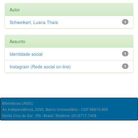
Autor
Schweikart, Luana Thaís
1
Assunto
Identidade social
1
Instagram (Rede social on-line)
1
Bibliotecas UNISC
Av. Independência, 2293, Bairro Universitário - CEP 96815-900
Santa Cruz do Sul - RS / Brasil. Telefone: (51)3717.7409