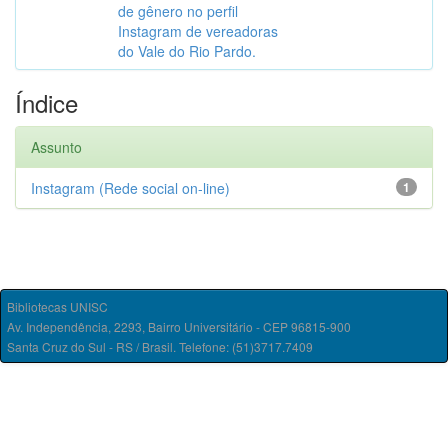
de gênero no perfil
Instagram de vereadoras
do Vale do Rio Pardo.
Índice
Assunto
Instagram (Rede social on-line)
1
Bibliotecas UNISC
Av. Independência, 2293, Bairro Universitário - CEP 96815-900
Santa Cruz do Sul - RS / Brasil. Telefone: (51)3717.7409