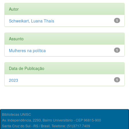
Autor
Schweikart, Luana Thaís
1
Assunto
Mulheres na política
1
Data de Publicação
2023
1
Bibliotecas UNISC
Av. Independência, 2293, Bairro Universitário - CEP 96815-900
Santa Cruz do Sul - RS / Brasil. Telefone: (51)3717.7409