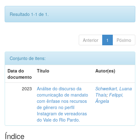
Resultado 1-1 de 1.
Anterior
1
Póximo
Conjunto de itens:
Data do
Título
Autor(es)
documento
2023
Análise do discurso da
Schweikart, Luana
comunicação de mandato
Thaís
;
Felippi,
com ênfase nos recursos
Ângela
de gênero no perfil
Instagram de vereadoras
do Vale do Rio Pardo.
Índice