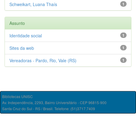
Schweikart, Luana Thaís
1
Assunto
Identidade social
1
Sites da web
1
Vereadoras - Pardo, Rio, Vale (RS)
1
Bibliotecas UNISC
Av. Independência, 2293, Bairro Universitário - CEP 96815-900
Santa Cruz do Sul - RS / Brasil. Telefone: (51)3717.7409