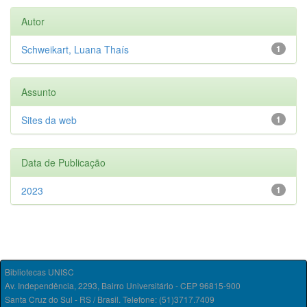
Autor
Schweikart, Luana Thaís
1
Assunto
Sites da web
1
Data de Publicação
2023
1
Bibliotecas UNISC
Av. Independência, 2293, Bairro Universitário - CEP 96815-900
Santa Cruz do Sul - RS / Brasil. Telefone: (51)3717.7409