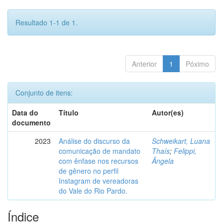
Resultado 1-1 de 1.
Anterior
1
Póximo
Conjunto de itens:
Data do
Título
Autor(es)
documento
2023
Análise do discurso da
Schweikart, Luana
comunicação de mandato
Thaís
;
Felippi,
com ênfase nos recursos
Ângela
de gênero no perfil
Instagram de vereadoras
do Vale do Rio Pardo.
Índice