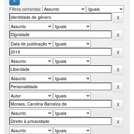
Filtros correntes: