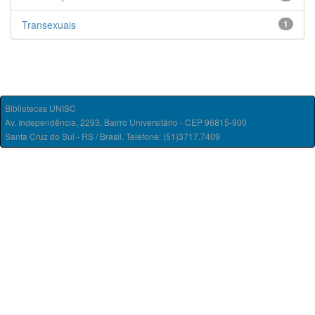
Transexuais
1
Bibliotecas UNISC
Av. Independência, 2293, Bairro Universitário - CEP 96815-900
Santa Cruz do Sul - RS / Brasil. Telefone: (51)3717.7409