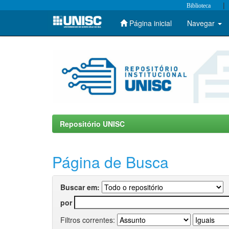
|
Biblioteca
Página inicial
Navegar
Skip
navigation
Repositório UNISC
Página de Busca
Buscar em:
por
Filtros correntes: