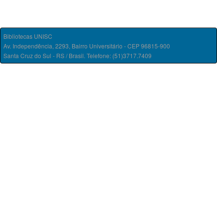
Bibliotecas UNISC
Av. Independência, 2293, Bairro Universitário - CEP 96815-900
Santa Cruz do Sul - RS / Brasil. Telefone: (51)3717.7409