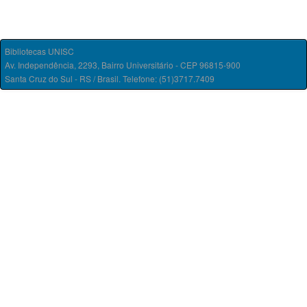
Bibliotecas UNISC
Av. Independência, 2293, Bairro Universitário - CEP 96815-900
Santa Cruz do Sul - RS / Brasil. Telefone: (51)3717.7409