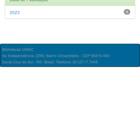
2023
1
Bibliotecas UNISC
Av. Independência, 2293, Bairro Universitário - CEP 96815-900
Santa Cruz do Sul - RS / Brasil. Telefone: (51)3717.7409