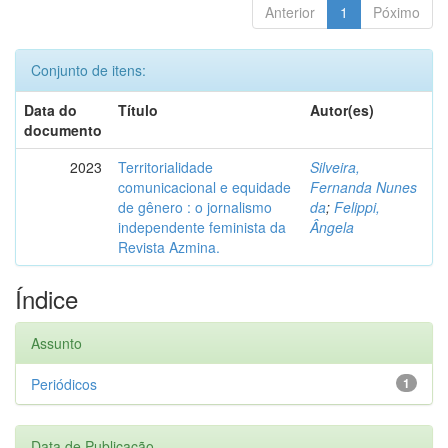
Anterior
1
Póximo
Conjunto de itens:
Data do
Título
Autor(es)
documento
2023
Territorialidade
Silveira,
comunicacional e equidade
Fernanda Nunes
de gênero : o jornalismo
da
;
Felippi,
independente feminista da
Ângela
Revista Azmina.
Índice
Assunto
Periódicos
1
Data de Publicação