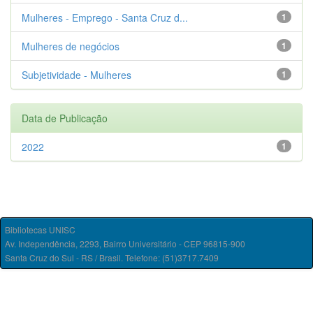
Mulheres - Emprego - Santa Cruz d...
1
Mulheres de negócios
1
Subjetividade - Mulheres
1
Data de Publicação
2022
1
Bibliotecas UNISC
Av. Independência, 2293, Bairro Universitário - CEP 96815-900
Santa Cruz do Sul - RS / Brasil. Telefone: (51)3717.7409