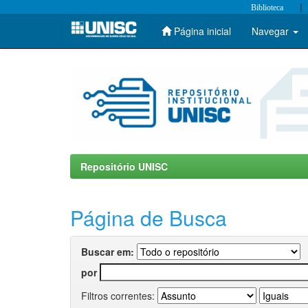
|
Biblioteca
Página inicial
Navegar
Skip
navigation
Repositório UNISC
Página de Busca
Buscar em:
por
Filtros correntes: