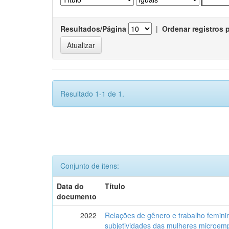
Resultados/Página
|
Ordenar registros 
Resultado 1-1 de 1.
Conjunto de itens:
Data do
Título
documento
2022
Relações de gênero e trabalho feminin
subjetividades das mulheres microemp