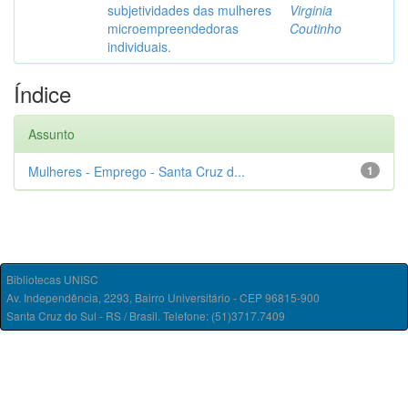
subjetividades das mulheres
Virginia
microempreendedoras
Coutinho
individuais.
Índice
Assunto
Mulheres - Emprego - Santa Cruz d...
1
Bibliotecas UNISC
Av. Independência, 2293, Bairro Universitário - CEP 96815-900
Santa Cruz do Sul - RS / Brasil. Telefone: (51)3717.7409