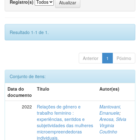
Registro(s)
Resultado 1-1 de 1.
Anterior
1
Póximo
Conjunto de itens:
Data do
Título
Autor(es)
documento
2022
Relações de gênero e
Mantovani,
trabalho feminino :
Emanuele
;
experiências, sentidos e
Areosa, Silvia
subjetividades das mulheres
Virginia
microempreendedoras
Coutinho
individuais.