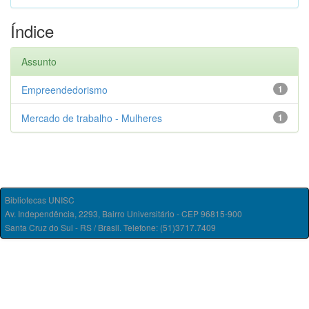
Índice
Assunto
Empreendedorismo
1
Mercado de trabalho - Mulheres
1
Bibliotecas UNISC
Av. Independência, 2293, Bairro Universitário - CEP 96815-900
Santa Cruz do Sul - RS / Brasil. Telefone: (51)3717.7409