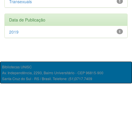
Transexuais
1
Data de Publicação
2019
1
Bibliotecas UNISC
Av. Independência, 2293, Bairro Universitário - CEP 96815-900
Santa Cruz do Sul - RS / Brasil. Telefone: (51)3717.7409