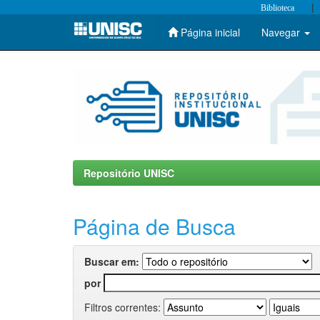
|
Biblioteca
Página inicial
Navegar
Skip
navigation
Repositório UNISC
Página de Busca
Buscar em:
por
Filtros correntes: