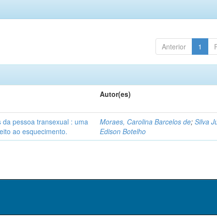
Anterior
1
Autor(es)
s da pessoa transexual : uma
Moraes, Carolina Barcelos de
;
Silva J
reito ao esquecimento.
Edison Botelho