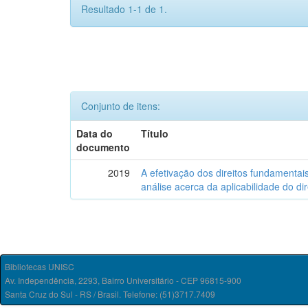
Resultado 1-1 de 1.
Conjunto de itens:
Data do
Título
documento
2019
A efetivação dos direitos fundamentai
análise acerca da aplicabilidade do di
Bibliotecas UNISC
Av. Independência, 2293, Bairro Universitário - CEP 96815-900
Santa Cruz do Sul - RS / Brasil. Telefone: (51)3717.7409