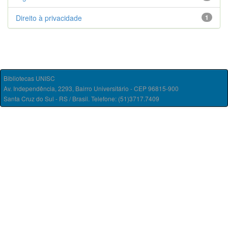
Direito à privacidade
1
Bibliotecas UNISC
Av. Independência, 2293, Bairro Universitário - CEP 96815-900
Santa Cruz do Sul - RS / Brasil. Telefone: (51)3717.7409