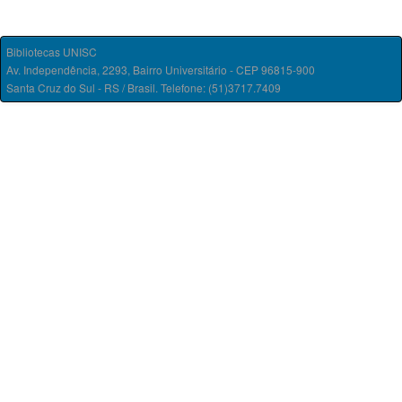
Bibliotecas UNISC
Av. Independência, 2293, Bairro Universitário - CEP 96815-900
Santa Cruz do Sul - RS / Brasil. Telefone: (51)3717.7409