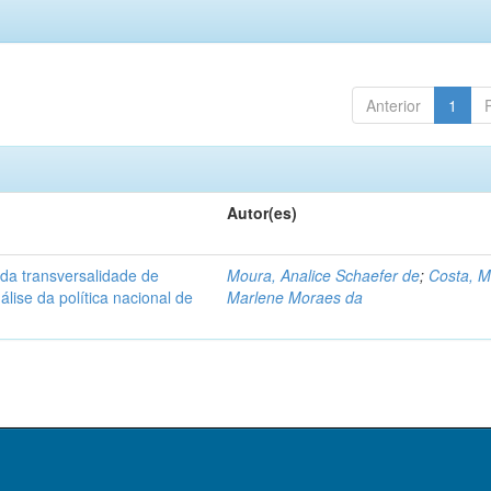
Anterior
1
Autor(es)
a transversalidade de
Moura, Analice Schaefer de
;
Costa, M
álise da política nacional de
Marlene Moraes da