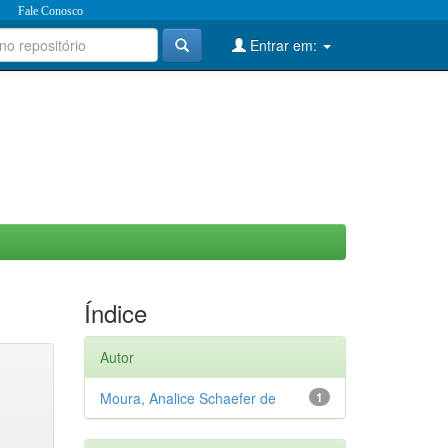
Fale Conosco
Entrar em:
Índice
Autor
Moura, Analice Schaefer de
1