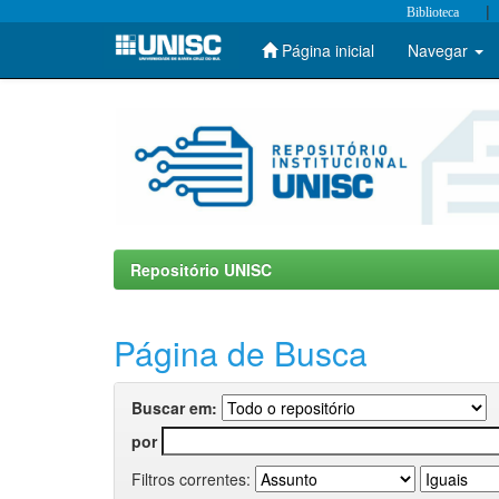
|
Biblioteca
Página inicial
Navegar
Skip
navigation
Repositório UNISC
Página de Busca
Buscar em:
por
Filtros correntes: