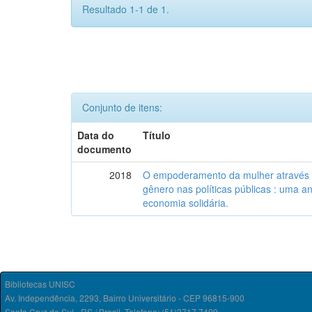
Resultado 1-1 de 1.
Conjunto de itens:
Data do
Título
documento
2018
O empoderamento da mulher através d
gênero nas políticas públicas : uma an
economia solidária.
Bibliotecas UNISC
Av. Independência, 2293, Bairro Universitário - CEP 96815-900
Santa Cruz do Sul - RS / Brasil. Telefone: (51)3717.7409