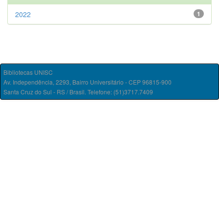
2022
1
Bibliotecas UNISC
Av. Independência, 2293, Bairro Universitário - CEP 96815-900
Santa Cruz do Sul - RS / Brasil. Telefone: (51)3717.7409