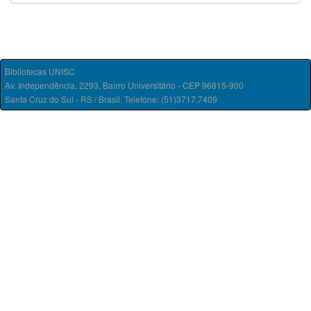
Bibliotecas UNISC
Av. Independência, 2293, Bairro Universitário - CEP 96815-900
Santa Cruz do Sul - RS / Brasil. Telefone: (51)3717.7409