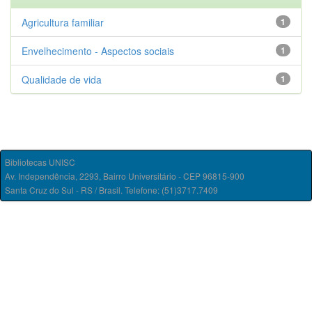
Agricultura familiar
1
Envelhecimento - Aspectos sociais
1
Qualidade de vida
1
Bibliotecas UNISC
Av. Independência, 2293, Bairro Universitário - CEP 96815-900
Santa Cruz do Sul - RS / Brasil. Telefone: (51)3717.7409