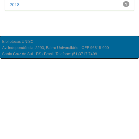
2018
1
Bibliotecas UNISC
Av. Independência, 2293, Bairro Universitário - CEP 96815-900
Santa Cruz do Sul - RS / Brasil. Telefone: (51)3717.7409