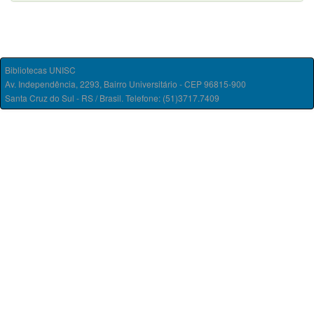
Bibliotecas UNISC
Av. Independência, 2293, Bairro Universitário - CEP 96815-900
Santa Cruz do Sul - RS / Brasil. Telefone: (51)3717.7409