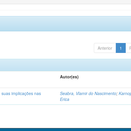
Anterior
1
Autor(es)
e suas implicações nas
Seabra, Vlamir do Nascimento
;
Karno
Erica