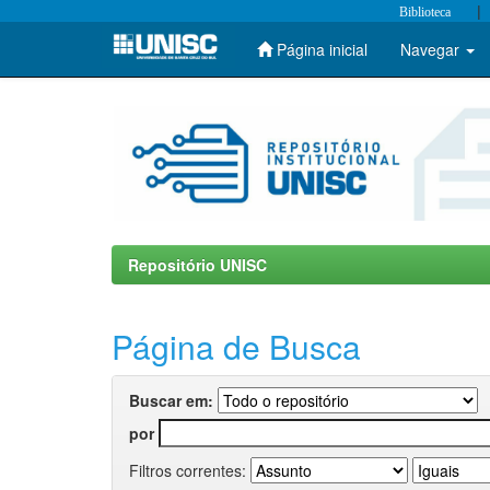
|
Biblioteca
Página inicial
Navegar
Skip
navigation
Repositório UNISC
Página de Busca
Buscar em:
por
Filtros correntes: