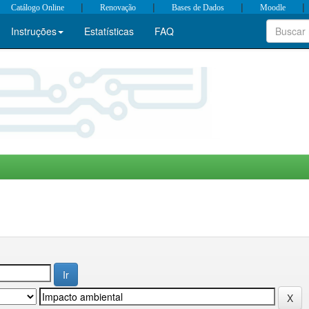
|
|
|
|
Catálogo Online
Renovação
Bases de Dados
Moodle
Instruções
Estatísticas
FAQ