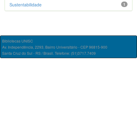
Sustentabilidade
1
Bibliotecas UNISC
Av. Independência, 2293, Bairro Universitário - CEP 96815-900
Santa Cruz do Sul - RS / Brasil. Telefone: (51)3717.7409