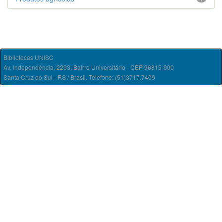
Bibliotecas UNISC
Av. Independência, 2293, Bairro Universitário - CEP 96815-900
Santa Cruz do Sul - RS / Brasil. Telefone: (51)3717.7409