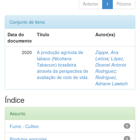
Anterior
1
Póximo
Conjunto de itens:
Data do
Título
Autor(es)
documento
2020
A produção agrícola de
Zappe, Ana
tabaco (Nicotiana
Letícia
;
López,
Tabacum) brasileira
Diosnel Antonio
através da perspectiva de
Rodriguez
;
avaliação de ciclo de vida.
Rodríguez,
Adriane Lawisch
Índice
Assunto
Fumo - Cultivo
1
Produtos agrícolas
1