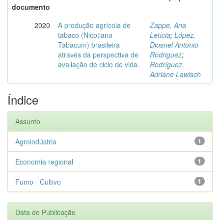
documento
2020
A produção agrícola de
Zappe, Ana
tabaco (Nicotiana
Letícia
;
López,
Tabacum) brasileira
Diosnel Antonio
através da perspectiva de
Rodriguez
;
avaliação de ciclo de vida.
Rodríguez,
Adriane Lawisch
Índice
Assunto
Agroindústria
1
Economia regional
1
Fumo - Cultivo
1
Data de Publicação