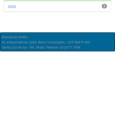
2020
1
Bibliotecas UNISC
Av. Independência, 2293, Bairro Universitário - CEP 96815-900
Santa Cruz do Sul - RS / Brasil. Telefone: (51)3717.7409