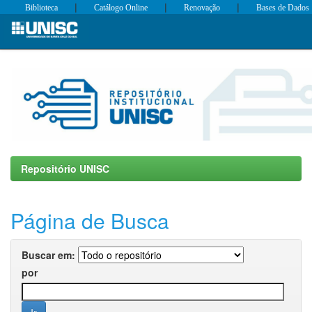
|
|
|
Biblioteca
Catálogo Online
Renovação
Bases de Dados
Skip
navigation
Repositório UNISC
Página de Busca
Buscar em:
por