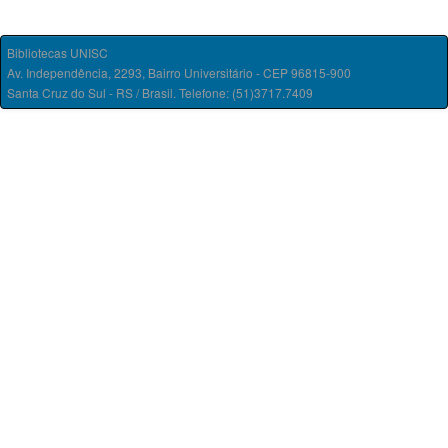
Bibliotecas UNISC
Av. Independência, 2293, Bairro Universitário - CEP 96815-900
Santa Cruz do Sul - RS / Brasil. Telefone: (51)3717.7409