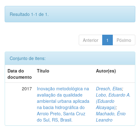
Resultado 1-1 de 1.
Anterior
1
Póximo
Conjunto de itens:
Data do
Título
Autor(es)
documento
2017
Inovação metodológica na
Dresch, Elias
;
avaliação da qualidade
Lobo, Eduardo A.
ambiental urbana aplicada
(Eduardo
na bacia hidrográfica do
Alcayaga)
;
Arroio Preto, Santa Cruz
Machado, Ênio
do Sul, RS, Brasil.
Leandro